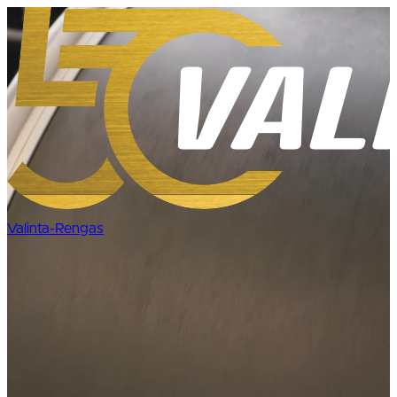
Siirry
sisältöön
Valinta-Rengas