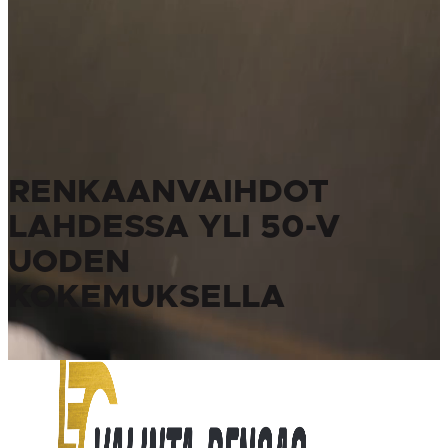
RENKAANVAIHDOT
LAHDESSA YLI 50-V
UODEN
KOKEMUKSELLA