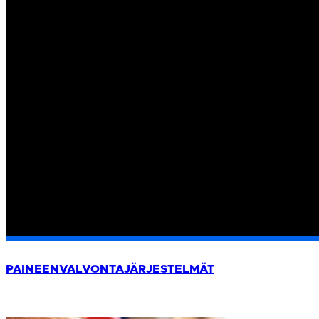
PAINEENVALVONTA­JÄRJESTELMÄT