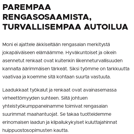
PAREMPAA
RENGASOSAAMISTA,
TURVALLISEMPAA AUTOILUA
Moni ei ajattele äkkiseltään rengasalan merkitystä
jokapäiväiseen elämäämme. Hyväkuntoiset ja oikein
asennetut renkaat ovat kuitenkin liikenneturvallisuuden
kannalta äärimmäisen tärkeät. Siksi työmme on tarkkuutta
vaativaa ja koemme sitä kohtaan suurta vastuuta.
Laadukkaat työkalut ja renkaat ovat avainasemassa
virheettömyyden suhteen. Siitä johtuen
yhteistyökumppaneinamme toimivat rengasalan
suurimmat maahantuojat. Se takaa tuotteidemme
erinomaisen laadun ja kilpailukykyiset kuluttajahinnat
huippuostosopimusten kautta.