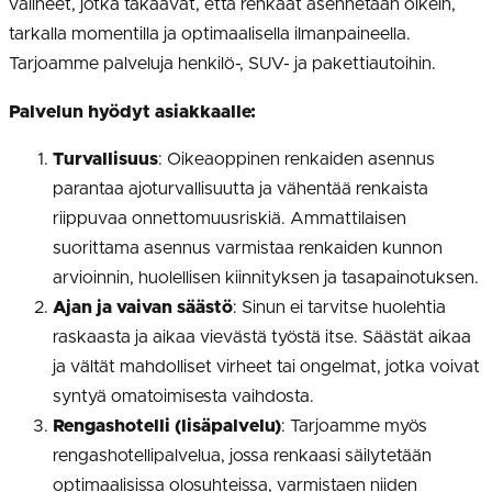
välineet, jotka takaavat, että renkaat asennetaan oikein,
tarkalla momentilla ja optimaalisella ilmanpaineella.
Tarjoamme palveluja henkilö-, SUV- ja pakettiautoihin.
Palvelun hyödyt asiakkaalle:
Turvallisuus
: Oikeaoppinen renkaiden asennus
parantaa ajoturvallisuutta ja vähentää renkaista
riippuvaa onnettomuusriskiä. Ammattilaisen
suorittama asennus varmistaa renkaiden kunnon
arvioinnin, huolellisen kiinnityksen ja tasapainotuksen.
Ajan ja vaivan säästö
: Sinun ei tarvitse huolehtia
raskaasta ja aikaa vievästä työstä itse. Säästät aikaa
ja vältät mahdolliset virheet tai ongelmat, jotka voivat
syntyä omatoimisesta vaihdosta.
Rengashotelli (lisäpalvelu)
: Tarjoamme myös
rengashotellipalvelua, jossa renkaasi säilytetään
optimaalisissa olosuhteissa, varmistaen niiden