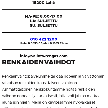
15200 Lahti
MA-PE: 8.00-17.00
LA: SULJETTU
SU: SULJETTU
010 423 1200
Hinta: 0,0835 €/puh + 0,1669 €/min
info@valinta-rengas.com
RENKAIDENVAIHDOT
Renkaanvaihtopalvelumme tarjoaa nopean ja vaivattoman
ratkaisun renkaiden kausittaiseen vaihtoon.
Ammattitaitoinen henkilökuntamme hoitaa renkaiden
vaihdon nopeasti ja turvallisesti, jotta voit jatkaa matkaa
rauhallisin mielin. Meillä on käytössämme nykyaikaiset