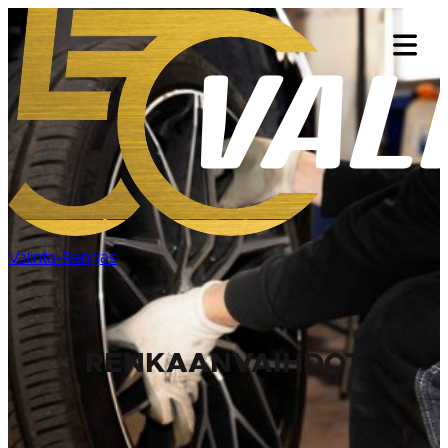
Siirry
sisältöön
Valinta-Rengas
RENKAANVAIHDOT